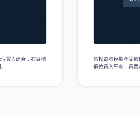
低位買入建倉，在目標
當投資者預期產品價
潤。
價位買入平倉，買賣