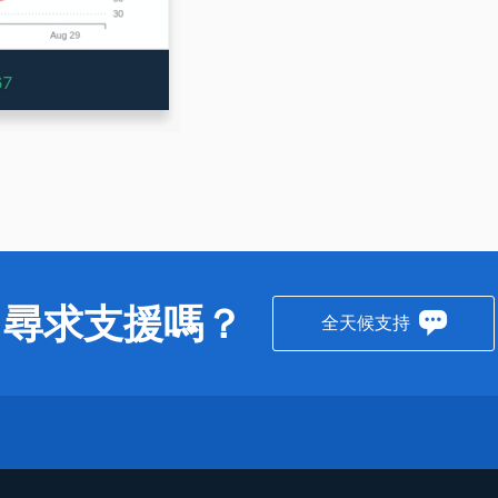
尋求支援嗎？
全天候支持