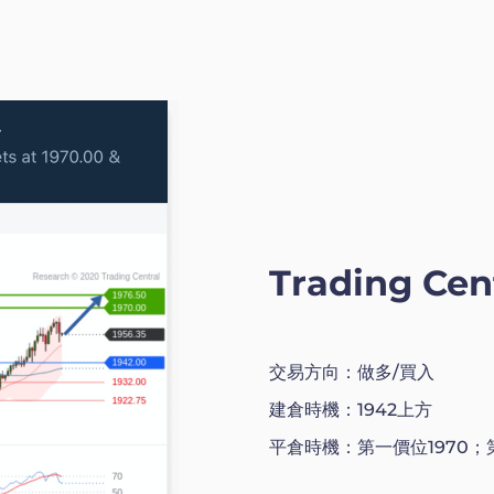
Trading C
交易方向：做多/買入
建倉時機：1942上方
平倉時機：第一價位1970；第