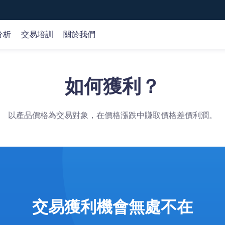
分析
交易培訓
關於我們
全球市場
市場分析
在線課程
公司
如何獲利？
外匯
交易策略
基礎知識
關於我們
id、Web和MT5交易平臺。
專
平
概覽 >
商品
交易機會
交易術語
客戶資金保護
以產品價格為交易對象，在價格漲跌中賺取價格差價利潤。
指數
產品研究
認識產品
牌照監管
股票
財經日歷
認識交易
選擇我們
加密貨幣
市場分析
技術分析
歌商店
網頁端交易
交易獲利機會無處不在