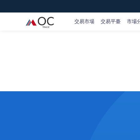
交易市場
交易平臺
市場
交易全球市場
隨時隨地開啟交易
市場新聞和研究
教育概況
關於OC TRADE
提供70+種交易產品，包括35+外匯貨幣對、黃金、石
我們的產品支持多種下載和使用方式，包括iOS、Andro
隨時了解實時的市場觀點及機會，可操作的交易理念和
OC TRADE 在交易過程的每個階段為您提供幫助。
我們是值得信賴的在線交易提供商，通過我們創新性的
油、股票、指數、主流的加密貨幣等等。
業策略參考。
臺和應用程序，您可以交易全球金融市場。
概覽 >
開戶
開戶
或
或
嘗試免費模擬賬戶
嘗試免費模擬賬戶
蘋果商店
谷