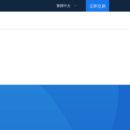
繁體中文
立即交易
交易規則
支持
觀點
教育視頻
合約細則
如何開戶？
點差
如何交易？
如何獲利？
數據
馬丁視頻
交易賬戶
常見問題
情緒指數
基礎
條款和條件
ECN帳戶
投行訂單
Level 1
高杠桿賬戶
黃金ETF持倉報告
Level 2
伊斯蘭賬戶
EIA原油報告