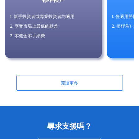
1. 新手投資者或專業投資者均適用
1. 僅適用於
2. 享受市場上最低的點差
2. 槓桿為1：1
3. 零佣金零手續費
閱讀更多
尋求支援嗎？