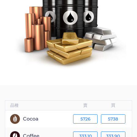
Trader
品種
賣
買
Cocoa
5726
5738
Coffee
333.10
333.90