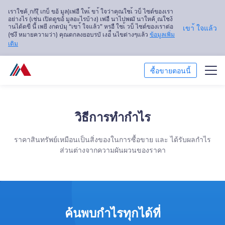
เราใชค้ ุกก้(ี เกบ็ ขอ้ มูล)เพ่อื ใหเ้ ขา้ ใจว่าคุณใชเ้ วบ็ ไซต์ของเรา
อย่างไร (เช่น เปิดดูขอ้ มูลอะไรบ้าง) เพ่อื นาไปพฒั นาใหค้ ุณใชง้
านได้ดขี นึ้ เพยี งกดป่มุ “เขา้ ใจแล้ว” หรอื ใชเ้ วบ็ ไซต์ของเราต่อ
เขา้ ใจแล้ว
(ซ่งึ หมายความว่า) คุณตกลงยอบรบั เงอ่ื นไขต่างๆแล้ว
ข้อมูลเพิ่ม
เติม
ซื้อขายตอนนี้
ซื้อขาย
วิธีการทำกำไร
แพลตฟอร์ม
ราคาสินทรัพย์เหมือนเป็นสิ่งของในการซื้อขาย และ ได้รับผลกำไร
การวิเคราะห์ตลาด
ส่วนต่างจากความผันผวนของราคา
การศึกษา
เกี่ยวกับเรา
ค้นพบกำไรทุกได้ที่