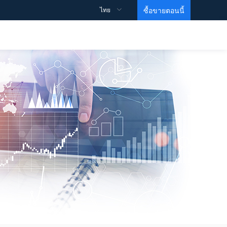
ไทย
ซื้อขายตอนนี้
ข้อมูลจำเพาะการซื้อขาย
สนับสนุน
ข้อมูลเชิงลึก
วิดีโอการศึกษา
รายละเอียดสัญญา
วิธีการเปิดบัญชี？
สเปรด
วิธีการเริ่มต้นการซื้อขาย？
วิธีทำกำไร？
ข้อมูล
MARTIN VIDEO
บัญชีซื้อขาย
คำถามที่พบบ่อย
ความเคลื่อนไหวของดัชนี
หน่วยการสร้างพื้นฐาน
ข้อตกลงและเงื่อนไข
บัญชี ECN
คำสั่งซื้อขายของธนาคารเพื่อการลงทุน
ระดับ 1
บัญชีเลเวอเรจสูง
Gold ETF
ระดับ 2
บัญชีอิสลาม
EIA Crude Oil