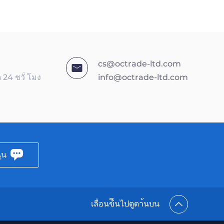
cs@octrade-ltd.com
4 ชวั่ โมง
info@octrade-ltd.com
ุน
เลื่อนข้ึนไปดูดา้นบน