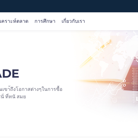
ิเคราะห์ตลาด
การศึกษา
เกี่ยวกับเรา
ตราสาร
การวิเคราะห์ตลาด
หลักสูตรออนไลน์
บริษัท
Forex
การวิเคราะห์การซื้อขาย
ขั้นพื้นฐาน
เกี่ยวกับเรา
หลากหลายรวมถึงแพลตฟอร์มการซื้อขาย iOS, Android, เว็บ
ย
สินค้าโภคภัณฑ์
โอกาส
เงื่อนไข
การคุ้มครองเงินของลูกค้า
RADE
ดัชนี
วิจัย
ผลิตภัณฑ์
ใบอนุญาต
หุ้น
ปฏิทินเศรษฐกิจ
การซื้อขาย
เลือกเรา
สกุลเงินดิจิทัล
ปัจจัยพื้นฐาน
คุณเขา้ถึงโอกาสต่างๆในการซื้อ
เทคนิค
 ที่ทนั สมย
gle Play
Web Trader