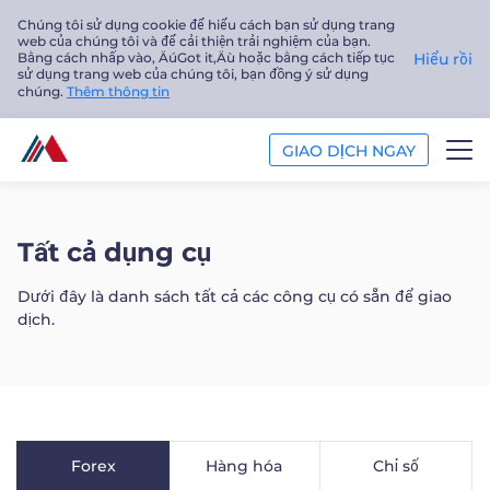
Chúng tôi sử dụng cookie để hiểu cách bạn sử dụng trang
web của chúng tôi và để cải thiện trải nghiệm của bạn.
Bằng cách nhấp vào‚ ÄúGot it‚Äù hoặc bằng cách tiếp tục
Hiểu rồi
sử dụng trang web của chúng tôi, bạn đồng ý sử dụng
chúng.
Thêm thông tin
GIAO DỊCH NGAY
GIAO DỊCH
Tất cả dụng cụ
NỀN TẢNG
Dưới đây là danh sách tất cả các công cụ có sẵn để giao
dịch.
PHÂN TÍCH
GIÁO DỤC
Công ty
Forex
Hàng hóa
Chỉ số
Tiếng Việt