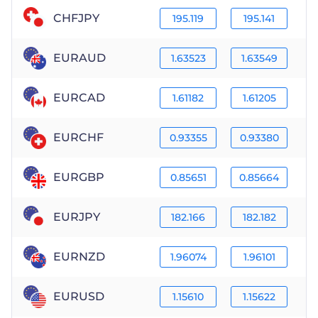
CHFJPY
195.119
195.141
EURAUD
1.63523
1.63549
EURCAD
1.61182
1.61205
EURCHF
0.93355
0.93380
EURGBP
0.85651
0.85664
EURJPY
182.166
182.182
EURNZD
1.96074
1.96101
EURUSD
1.15610
1.15622