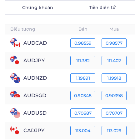
Chứng khoán
Tiền điện tử
Trader
Biểu tượng
Bán
Mua
AUDCAD
0.98559
0.98577
AUDJPY
111.382
111.402
AUDNZD
1.19891
1.19918
AUDSGD
0.90348
0.90398
AUDUSD
0.70687
0.70707
CADJPY
113.004
113.029