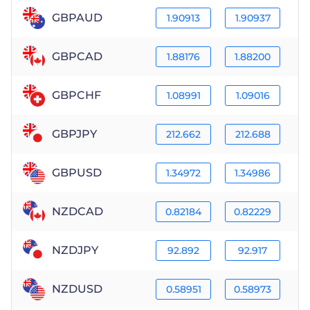
GBPAUD
1.90913
1.90937
GBPCAD
1.88176
1.88200
GBPCHF
1.08991
1.09016
GBPJPY
212.662
212.688
GBPUSD
1.34972
1.34986
NZDCAD
0.82184
0.82229
NZDJPY
92.892
92.917
NZDUSD
0.58951
0.58973