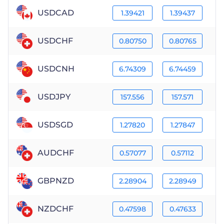
USDCAD
1.39421
1.39437
USDCHF
0.80750
0.80765
USDCNH
6.74309
6.74459
USDJPY
157.556
157.571
USDSGD
1.27820
1.27847
AUDCHF
0.57077
0.57112
GBPNZD
2.28904
2.28949
NZDCHF
0.47598
0.47633