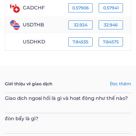
CADCHF
0.57906
0.57941
USDTHB
32.924
32.946
USDHKD
7.84535
7.84575
Giới thiệu về giao dịch
Đọc thêm
Giao dịch ngoại hối là gì và hoạt động như thế nào?
đòn bẩy là gì?