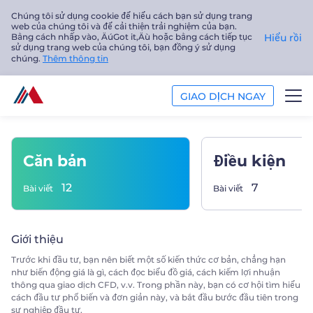
Chúng tôi sử dụng cookie để hiểu cách bạn sử dụng trang
web của chúng tôi và để cải thiện trải nghiệm của bạn.
Bằng cách nhấp vào‚ ÄúGot it‚Äù hoặc bằng cách tiếp tục
Hiểu rồi
sử dụng trang web của chúng tôi, bạn đồng ý sử dụng
chúng.
Thêm thông tin
GIAO DỊCH NGAY
GIAO DỊCH
Căn bản
Điều kiện
NỀN TẢNG
12
7
Bài viết
Bài viết
PHÂN TÍCH
Giới thiệu
GIÁO DỤC
Trước khi đầu tư, bạn nên biết một số kiến thức cơ bản, chẳng hạn
như biến động giá là gì, cách đọc biểu đồ giá, cách kiếm lợi nhuận
Công ty
thông qua giao dịch CFD, v.v. Trong phần này, bạn có cơ hội tìm hiểu
cách đầu tư phổ biến và đơn giản này, và bắt đầu bước đầu tiên trong
sự nghiệp đầu tư.
Tiếng Việt