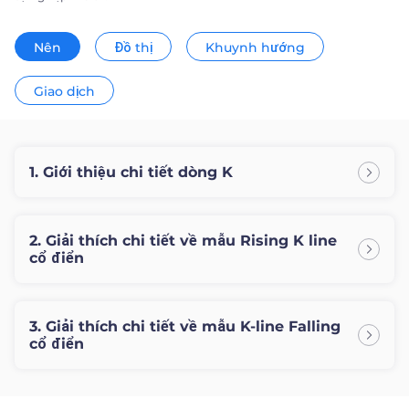
Trader
Nên
Đồ thị
Khuynh hướng
Giao dịch
1. Giới thiệu chi tiết dòng K
2. Giải thích chi tiết về mẫu Rising K line
cổ điển
3. Giải thích chi tiết về mẫu K-line Falling
cổ điển